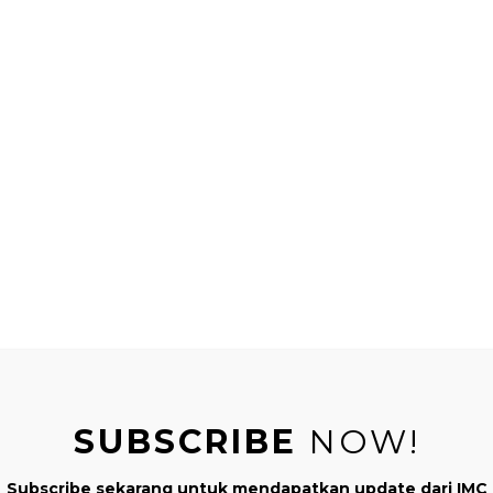
MONTESSORI DI RUMAH
SUBSCRIBE
NOW!
METODE MONTESSORI – APA ITU METO
Subscribe sekarang untuk mendapatkan update dari IMC